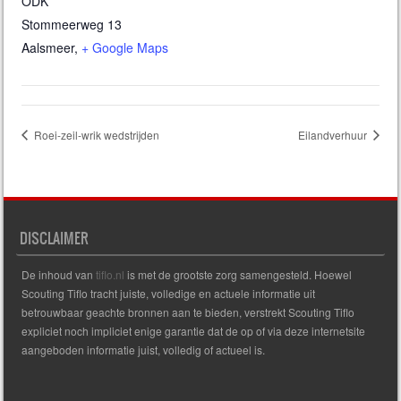
ODK
Stommeerweg 13
Aalsmeer
,
+ Google Maps
Roei-zeil-wrik wedstrijden
Eilandverhuur
DISCLAIMER
De inhoud van
tiflo.nl
is met de grootste zorg samengesteld. Hoewel
Scouting Tiflo tracht juiste, volledige en actuele informatie uit
betrouwbaar geachte bronnen aan te bieden, verstrekt Scouting Tiflo
expliciet noch impliciet enige garantie dat de op of via deze internetsite
aangeboden informatie juist, volledig of actueel is.