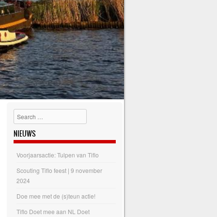
Search
NIEUWS
Voorjaarsactie: Tulpen van Tiflo
Scouting Tiflo feest | 9 november
2024
Doe mee met de (s)teun actie!
Tiflo Doet mee aan NL Doet