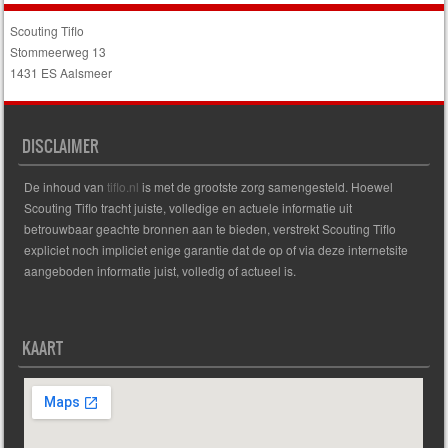
Scouting Tiflo
Stommeerweg 13
1431 ES Aalsmeer
DISCLAIMER
De inhoud van
tiflo.nl
is met de grootste zorg samengesteld. Hoewel
Scouting Tiflo tracht juiste, volledige en actuele informatie uit
betrouwbaar geachte bronnen aan te bieden, verstrekt Scouting Tiflo
expliciet noch impliciet enige garantie dat de op of via deze internetsite
aangeboden informatie juist, volledig of actueel is.
KAART