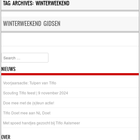
TAG ARCHIVES:
WINTERWEEKEND
WINTERWEEKEND GIDSEN
Search
NIEUWS
Voorjaarsactie: Tulpen van Tiflo
Scouting Tiflo feest | 9 november 2024
Doe mee met de (s)teun actie!
Tiflo Doet mee aan NL Doet
Met spoed handjes gezocht bij Tiflo Aalsmeer
OVER