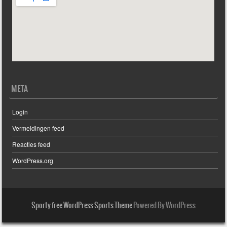
e
n
n
k
a
e
v
META
n
i
Login
e
g
Vermeldingen feed
a
n
Reacties feed
t
WordPress.org
w
i
e
e
Sporty free WordPress Sports Theme
Powered By WordPress