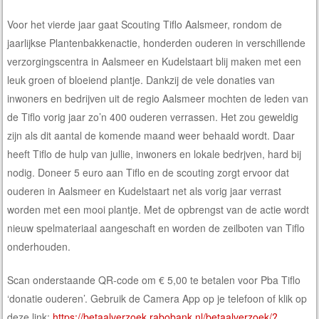
Voor het vierde jaar gaat Scouting Tiflo Aalsmeer, rondom de
jaarlijkse Plantenbakkenactie, honderden ouderen in verschillende
verzorgingscentra in Aalsmeer en Kudelstaart blij maken met een
leuk groen of bloeiend plantje. Dankzij de vele donaties van
inwoners en bedrijven uit de regio Aalsmeer mochten de leden van
de Tiflo vorig jaar zo’n 400 ouderen verrassen. Het zou geweldig
zijn als dit aantal de komende maand weer behaald wordt. Daar
heeft Tiflo de hulp van jullie, inwoners en lokale bedrjven, hard bij
nodig. Doneer 5 euro aan Tiflo en de scouting zorgt ervoor dat
ouderen in Aalsmeer en Kudelstaart net als vorig jaar verrast
worden met een mooi plantje. Met de opbrengst van de actie wordt
nieuw spelmateriaal aangeschaft en worden de zeilboten van Tiflo
onderhouden.
Scan onderstaande QR-code om € 5,00 te betalen voor Pba Tiflo
‘donatie ouderen’. Gebruik de Camera App op je telefoon of klik op
deze link:
https://betaalverzoek.rabobank.nl/betaalverzoek/?