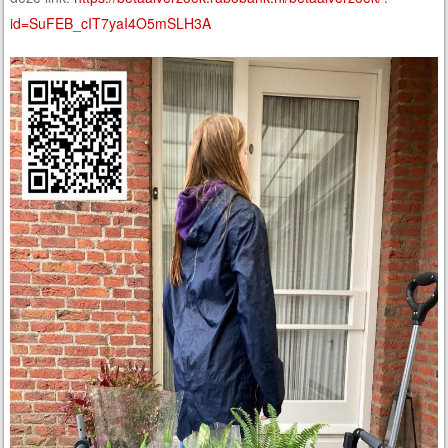
id=SuFEB_cIT7yaI4O5mSLH3A