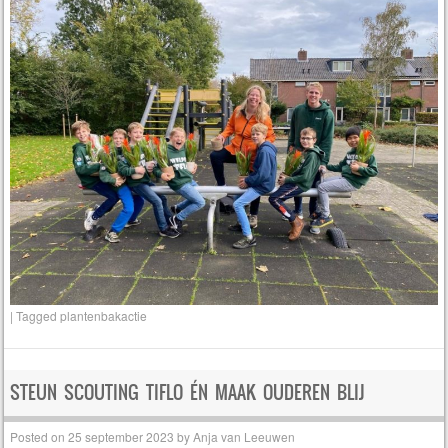
|
Tagged
plantenbakactie
STEUN SCOUTING TIFLO ÉN MAAK OUDEREN BLIJ
Posted on
25 september 2023
by
Anja van Leeuwen