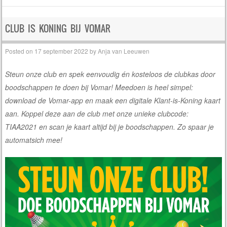
CLUB IS KONING BIJ VOMAR
Posted on
17 september 2022
by
Anja van Leeuwen
Steun onze club en spek eenvoudig én kosteloos de clubkas door
boodschappen te doen bij Vomar! Meedoen is heel simpel:
download de Vomar-app en maak een digitale Klant-is-Koning kaart
aan. Koppel deze aan de club met onze unieke clubcode:
TIAA2021 en scan je kaart altijd bij je boodschappen. Zo spaar je
automatsich mee!