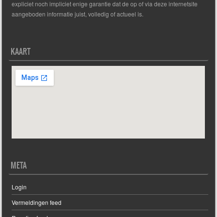
expliciet noch impliciet enige garantie dat de op of via deze internetsite
aangeboden informatie juist, volledig of actueel is.
KAART
META
Login
Vermeldingen feed