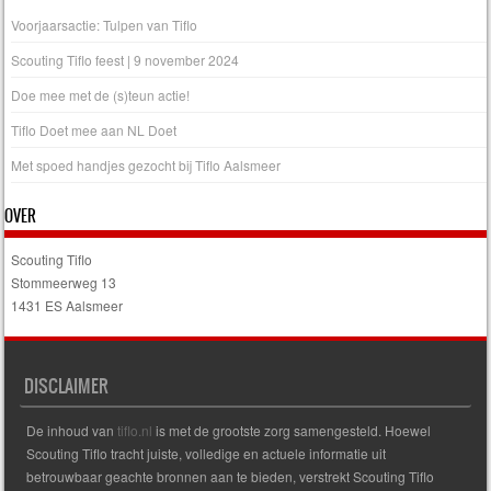
Voorjaarsactie: Tulpen van Tiflo
Scouting Tiflo feest | 9 november 2024
Doe mee met de (s)teun actie!
Tiflo Doet mee aan NL Doet
Met spoed handjes gezocht bij Tiflo Aalsmeer
OVER
Scouting Tiflo
Stommeerweg 13
1431 ES Aalsmeer
DISCLAIMER
De inhoud van
tiflo.nl
is met de grootste zorg samengesteld. Hoewel
Scouting Tiflo tracht juiste, volledige en actuele informatie uit
betrouwbaar geachte bronnen aan te bieden, verstrekt Scouting Tiflo