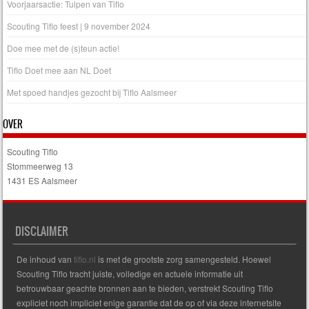
Voorjaarsactie: Tulpen van Tiflo
Scouting Tiflo feest | 9 november 2024
Doe mee met de (s)teun actie!
Tiflo Doet mee aan NL Doet
Met spoed handjes gezocht bij Tiflo Aalsmeer
OVER
Scouting Tiflo
Stommeerweg 13
1431 ES Aalsmeer
DISCLAIMER
De inhoud van
tiflo.nl
is met de grootste zorg samengesteld. Hoewel
Scouting Tiflo tracht juiste, volledige en actuele informatie uit
betrouwbaar geachte bronnen aan te bieden, verstrekt Scouting Tiflo
expliciet noch impliciet enige garantie dat de op of via deze internetsite