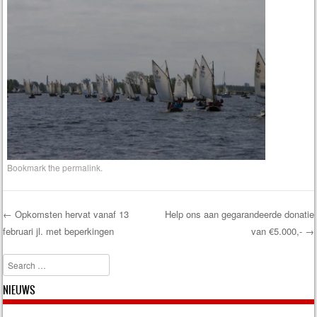
Bookmark the
permalink
.
←
Opkomsten hervat vanaf 13
Help ons aan gegarandeerde donatie
februari jl. met beperkingen
van €5.000,-
→
Post navigation
Search
NIEUWS