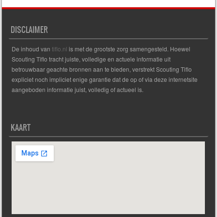
DISCLAIMER
De inhoud van
tiflo.nl
is met de grootste zorg samengesteld. Hoewel
Scouting Tiflo tracht juiste, volledige en actuele informatie uit
betrouwbaar geachte bronnen aan te bieden, verstrekt Scouting Tiflo
expliciet noch impliciet enige garantie dat de op of via deze internetsite
aangeboden informatie juist, volledig of actueel is.
KAART