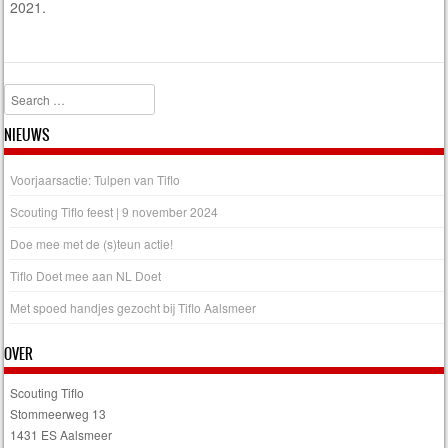
2021.
Search
NIEUWS
Voorjaarsactie: Tulpen van Tiflo
Scouting Tiflo feest | 9 november 2024
Doe mee met de (s)teun actie!
Tiflo Doet mee aan NL Doet
Met spoed handjes gezocht bij Tiflo Aalsmeer
OVER
Scouting Tiflo
Stommeerweg 13
1431 ES Aalsmeer